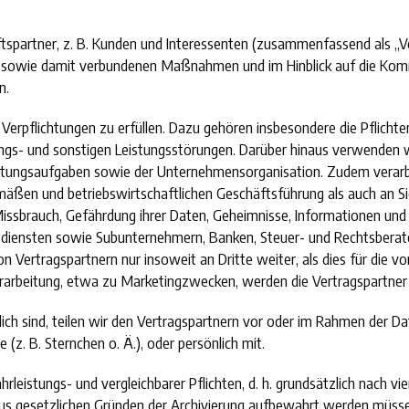
ftspartner, z. B. Kunden und Interessenten (zusammenfassend als „
en sowie damit verbundenen Maßnahmen und im Hinblick auf die Kom
n.
erpflichtungen zu erfüllen. Dazu gehören insbesondere die Pflichte
tungs- und sonstigen Leistungsstörungen. Darüber hinaus verwenden
ltungsaufgaben sowie der Unternehmensorganisation. Zudem verarbe
emäßen und betriebswirtschaftlichen Geschäftsführung als auch an
issbrauch, Gefährdung ihrer Daten, Geheimnisse, Informationen und R
sdiensten sowie Subunternehmern, Banken, Steuer- und Rechtsberate
Vertragspartnern nur insoweit an Dritte weiter, als dies für die v
 Verarbeitung, etwa zu Marketingzwecken, werden die Vertragspartne
h sind, teilen wir den Vertragspartnern vor oder im Rahmen der Dat
z. B. Sternchen o. Ä.), oder persönlich mit.
eistungs- und vergleichbarer Pflichten, d. h. grundsätzlich nach vier
aus gesetzlichen Gründen der Archivierung aufbewahrt werden müsse